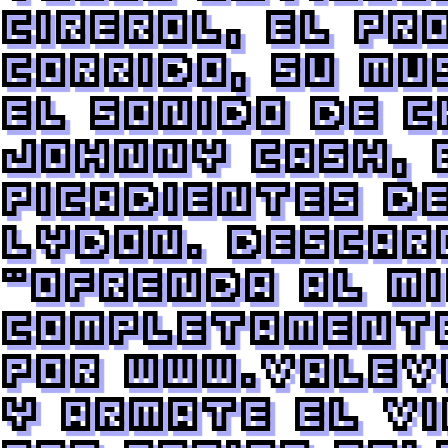
Cirerol, El Pr
CORRIDO, Su mu
el Sonido de 
Johnny Cash, 
Picadientes d
Lydon. Descar
"Ofrenda al M
Completamente
por www.valev
y armate el vi