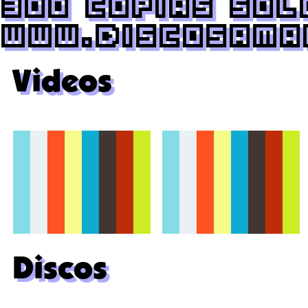
300 copias sol
www.discosama
Videos
Discos